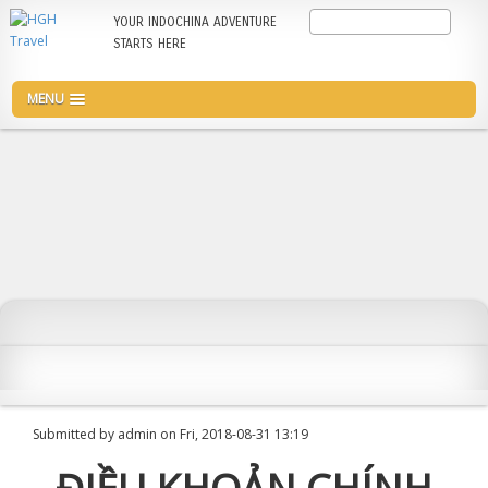
Skip
Search
YOUR INDOCHINA ADVENTURE
to
STARTS HERE
main
content
MENU
Submitted by
admin
on
Fri, 2018-08-31 13:19