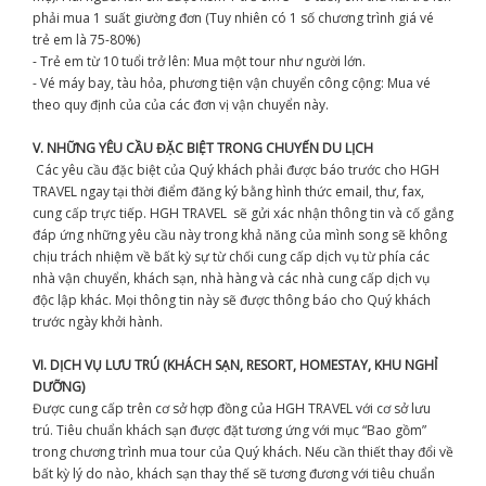
phải mua 1 suất giường đơn (Tuy nhiên có 1 số chương trình giá vé
trẻ em là 75-80%)
- Trẻ em từ 10 tuổi trở lên: Mua một tour như người lớn.
- Vé máy bay, tàu hỏa, phương tiện vận chuyển công cộng: Mua vé
theo quy định của của các đơn vị vận chuyển này.
V. NHỮNG YÊU CẦU ĐẶC BIỆT TRONG CHUYẾN DU LỊCH
Các yêu cầu đặc biệt của Quý khách phải được báo trước cho HGH
TRAVEL ngay tại thời điểm đăng ký bằng hình thức email, thư, fax,
cung cấp trực tiếp. HGH TRAVEL sẽ gửi xác nhận thông tin và cố gắng
đáp ứng những yêu cầu này trong khả năng của mình song sẽ không
chịu trách nhiệm về bất kỳ sự từ chối cung cấp dịch vụ từ phía các
nhà vận chuyển, khách sạn, nhà hàng và các nhà cung cấp dịch vụ
độc lập khác. Mọi thông tin này sẽ được thông báo cho Quý khách
trước ngày khởi hành.
VI. DỊCH VỤ LƯU TRÚ (KHÁCH SẠN, RESORT, HOMESTAY, KHU NGHỈ
DƯỠNG)
Được cung cấp trên cơ sở hợp đồng của HGH TRAVEL với cơ sở lưu
trú. Tiêu chuẩn khách sạn được đặt tương ứng với mục “Bao gồm”
trong chương trình mua tour của Quý khách. Nếu cần thiết thay đổi về
bất kỳ lý do nào, khách sạn thay thế sẽ tương đương với tiêu chuẩn