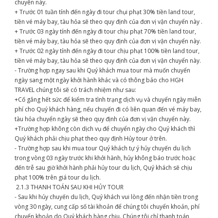
chuyển này.
+ Trước 01 tuần tính đến ngày đi tour chụi phạt 30% tiền land tour,
tiền vé máy bay, tàu hỏa sẽ theo quy định của đơn vị vận chuyển này .
+ Trước 03 ngày tính đến ngày đi tour chịu phạt 70% tiền land tour,
tiền vé máy bay, tàu hỏa sẽ theo quy định của đơn vị vận chuyển này.
+ Trước 02 ngày tính đến ngày đi tour chịu phạt 100% tiền land tour,
tiền vé máy bay, tàu hỏa sẽ theo quy định của đơn vị vận chuyển này.
- Trường hợp ngay sau khi Quý khách mua tour mà muốn chuyển
ngày sang một ngày khởi hành khác và có thông báo cho HGH
TRAVEL chúng tôi sẽ có trách nhiệm như sau:
+Cố gắng hết sức để kiểm tra tình trạng dịch vụ và chuyển ngày miễn
phí cho Quý khách hàng, nếu chuyến đi có liên quan đến vé máy bay,
tàu hỏa chuyển ngày sẽ theo quy định của đơn vị vận chuyển này.
+Trường hợp không còn dịch vụ để chuyển ngày cho Quý khách thì
Quý khách phải chịu phạt theo quy định Hủy tour ở trên.
- Trường hợp sau khi mua tour Quý khách tự ý hủy chuyến du lịch
trong vòng 03 ngày trước khi khởi hành, hủy không báo trước hoặc
đến trễ sau giờ khởi hành phải hủy tour du lịch, Quý khách sẽ chịu
phạt 100% trên giá tour du lịch.
2.1.3 THANH TOÁN SAU KHI HỦY TOUR
- Sau khi hủy chuyến du lịch, Quý khách vui lòng đến nhận tiền trong
vòng 30 ngày, cung cấp số tài khoản để chúng tôi chuyển khoản, phí
chuyển khoản do Quý khách hàng chịu. Chúng tôi chỉ thanh toán