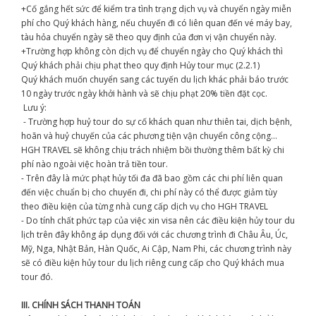
+Cố gắng hết sức để kiểm tra tình trạng dịch vụ và chuyển ngày miễn
phí cho Quý khách hàng, nếu chuyến đi có liên quan đến vé máy bay,
tàu hỏa chuyển ngày sẽ theo quy định của đơn vị vận chuyển này.
+Trường hợp không còn dịch vụ để chuyển ngày cho Quý khách thì
Quý khách phải chịu phạt theo quy định Hủy tour mục (2.2.1)
Quý khách muốn chuyển sang các tuyến du lịch khác phải báo trước
10 ngày trước ngày khởi hành và sẽ chịu phạt 20% tiền đặt cọc.
Lưu ý:
- Trường hợp huỷ tour do sự cố khách quan như thiên tai, dịch bệnh,
hoãn và huỷ chuyến của các phương tiện vận chuyển công cộng…
HGH TRAVEL sẽ không chịu trách nhiệm bồi thường thêm bất kỳ chi
phí nào ngoài việc hoàn trả tiền tour.
- Trên đây là mức phạt hủy tối đa đã bao gồm các chi phí liên quan
đến việc chuẩn bị cho chuyến đi, chi phí này có thể được giảm tùy
theo điều kiện của từng nhà cung cấp dịch vụ cho HGH TRAVEL
- Do tính chất phức tạp của việc xin visa nên các điều kiện hủy tour du
lịch trên đây không áp dụng đối với các chương trình đi Châu Âu, Úc,
Mỹ, Nga, Nhật Bản, Hàn Quốc, Ai Cập, Nam Phi, các chương trình này
sẽ có điều kiện hủy tour du lịch riêng cung cấp cho Quý khách mua
tour đó.
III. CHÍNH SÁCH THANH TOÁN