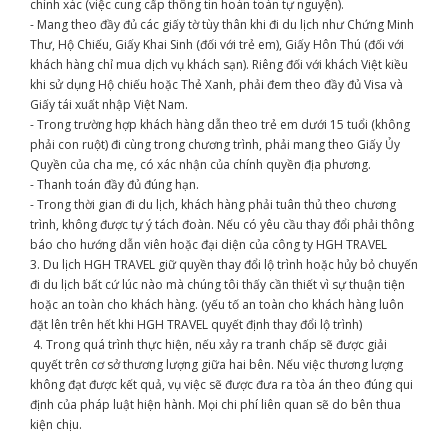
chính xác (việc cung cấp thông tin hoàn toàn tự nguyện).
- Mang theo đầy đủ các giấy tờ tùy thân khi đi du lịch như Chứng Minh
Thư, Hộ Chiếu, Giấy Khai Sinh (đối với trẻ em), Giấy Hôn Thú (đối với
khách hàng chỉ mua dịch vụ khách sạn). Riêng đối với khách Việt kiều
khi sử dụng Hộ chiếu hoặc Thẻ Xanh, phải đem theo đầy đủ Visa và
Giấy tái xuất nhập Việt Nam.
- Trong trường hợp khách hàng dẫn theo trẻ em dưới 15 tuổi (không
phải con ruột) đi cùng trong chương trình, phải mang theo Giấy Ủy
Quyền của cha mẹ, có xác nhận của chính quyền địa phương.
- Thanh toán đầy đủ đúng hạn.
- Trong thời gian đi du lịch, khách hàng phải tuân thủ theo chương
trình, không được tự ý tách đoàn. Nếu có yêu cầu thay đổi phải thông
báo cho hướng dẫn viên hoặc đại diện của công ty HGH TRAVEL
3. Du lịch HGH TRAVEL giữ quyền thay đổi lộ trình hoặc hủy bỏ chuyến
đi du lịch bất cứ lúc nào mà chúng tôi thấy cần thiết vì sự thuận tiện
hoặc an toàn cho khách hàng. (yếu tố an toàn cho khách hàng luôn
đặt lên trên hết khi HGH TRAVEL quyết định thay đổi lộ trình)
4. Trong quá trình thực hiện, nếu xảy ra tranh chấp sẽ được giải
quyết trên cơ sở thương lượng giữa hai bên. Nếu việc thương lượng
không đạt được kết quả, vụ việc sẽ được đưa ra tòa án theo đúng qui
định của pháp luật hiện hành. Mọi chi phí liên quan sẽ do bên thua
kiện chịu.