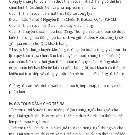
Công ty chúng tôi có 3 hình thức thanh toán, khách hàng có thể lựa
chọn hình thức thuận tiện và phù hợp với mình nhất:
Cách 1: Thanh toán tiền mặt trực tiếp tại công ty :
Địa chỉ: Lầu 19, số 4 Nguyễn Đình Chiểu, P. Đakao, Q. 1, TP.HCM
Cách 2: Thanh toán tại địa chỉ của quý khách hàng.
Cách 3: Chuyển khoản theo hợp đồng: Thông tin số tài khoản sẽ được
hiển thị trong hợp đồng hợp tác dịch vụ giữa 2 bên. Hoặc công ty sẽ
gửi qua email cho Quý khách hàng.
* Lưu ý: Nội dung chuyển khoản ghi rõ họ tên hoăc công ty và tour du
lịch quý khách lựa chọn. Sau khi chuyển khoản, chúng tôi sẽ liên hệ
xác nhận. Nếu sau thời gian thỏa thuận mà quý khách không nhận
được phản hồi hay liên hệ lại của bên chúng tôi, quý khách có thể gửi
khiếu nại trực tiếp về công ty hoặc liên hệ hotline để chúng tôi hỗ trợ
Chúng tôi cam kết kinh doanh minh bạch, hợp pháp, theo quy định
pháp luật
IV. GIÁ TOUR DÀNH CHO TRẺ EM
- Trẻ em dưới 5 tuổi: Được miễn phí (ăn chung, ngủ chung với cha
mẹ). Hai người lớn chỉ được kèm 1 trẻ em dưới 5 tuổi, em thứ hai trở
lên phải mua ½ giá tour.
- Trẻ em từ 5 – 9 tuổi: Mua 50% giá tour (ăn riêng, ngủ chung với cha
mẹ). Hai người lớn chỉ được kèm 1 trẻ em 5 – 9 tuổi, em thứ hai trở lên