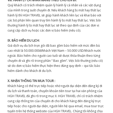
VIII. HÀNH LÝ CÁ NHÂN MANG THEO CHUYẾN ĐI:
Quý khách có trách nhiệm quản lý hành lý cá nhân và các vật dụng
của mình trong suốt chuyến đi. Nếu khách hàng bị mất hay thất lạc
hành lý thì HGH TRAVEL sẽ giúp hành khách liên lạc và khai báo với
các bộ phận liên quan truy tìm hành lý bị mất hay thất lạc. Việc bồi
thường hành lý bị mất hay thất lạc sẽ theo qui định của các đơn vị
cung cấp dịch vụ hoặc các đơn vị bảo hiểm (nếu có).
IX. BẢO HIỂM DU LỊCH:
Giá dịch vụ du lịch trọn gói đã bao gồm bảo hiểm với mức đền bù
cao nhất là 50.000.000đ/khách Việt Nam – 50.000 USD/khách nước
ngoài. Bảo hiểm cho người cao tuổi sẽ được thỏa thuận theo từng
chuyến đi và ghi rõ trong phần “ Bao gồm”. Việc bồi thường (nếu có)
sẽ do đơn vị bảo hiểm thực hiện theo đúng quy định – qui tắc bảo
hiểm dành cho khách đi du lịch.
X. NHẬN THÔNG TIN MUA TOUR :
Khách hàng có thể trực tiếp hoặc nhờ người đại diện đến đăng ký đi
du lịch và thanh toán, chuyển khoản tiền tour tại hai văn phòng của
HGH TRAVEL đã ghi rõ trong mục II. HGH TRAVEL chỉ có trách nhiệm
cung cấp thông tin của chuyến đi cho khách hàng đến đăng ký trực
tiếp hoặc cho người đại diện, người liên hệ qua email, mua tour trực
tuyến trên hệ thống website của HGH TRAVEL. Chúng tôi không chịu