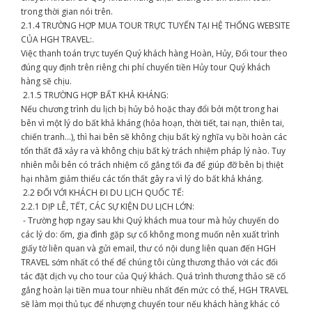
trong thời gian nói trên.
2.1.4 TRƯỜNG HỢP MUA TOUR TRỰC TUYẾN TẠI HỆ THỐNG WEBSITE
CỦA HGH TRAVEL:.
Việc thanh toán trực tuyến Quý khách hàng Hoàn, Hủy, Đổi tour theo
đúng quy định trên riêng chi phí chuyển tiền Hủy tour Quý khách
hàng sẽ chịu.
2.1.5 TRƯỜNG HỢP BẤT KHẢ KHÁNG:
Nếu chương trình du lịch bị hủy bỏ hoặc thay đổi bởi một trong hai
bên vì một lý do bất khả kháng (hỏa hoạn, thời tiết, tai nạn, thiên tai,
chiến tranh…), thì hai bên sẽ không chịu bất kỳ nghĩa vụ bồi hoàn các
tổn thất đã xảy ra và không chịu bất kỳ trách nhiệm pháp lý nào. Tuy
nhiên mỗi bên có trách nhiệm cố gắng tối đa để giúp đỡ bên bị thiệt
hại nhằm giảm thiểu các tổn thất gây ra vì lý do bất khả kháng.
2.2 ĐỐI VỚI KHÁCH ĐI DU LỊCH QUỐC TẾ:
2.2.1 DỊP LỄ, TẾT, CÁC SỰ KIỆN DU LỊCH LỚN:
- Trường hợp ngay sau khi Quý khách mua tour mà hủy chuyến do
các lý do: ốm, gia đình gặp sự cố không mong muốn nên xuất trình
giấy tờ liên quan và gửi email, thư có nội dung liên quan đến HGH
TRAVEL sớm nhất có thể để chúng tôi cùng thương thảo với các đối
tác đặt dịch vụ cho tour của Quý khách. Quá trình thương thảo sẽ cố
gắng hoàn lại tiền mua tour nhiều nhất đến mức có thể, HGH TRAVEL
sẽ làm mọi thủ tục để nhượng chuyến tour nếu khách hàng khác có