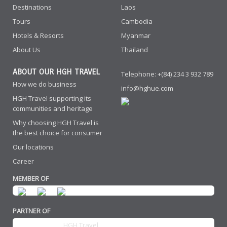
Destinations
Laos
Tours
Cambodia
Hotels & Resorts
Myanmar
About Us
Thailand
ABOUT OUR HGH TRAVEL
Telephone: +(84) 234 3 932 789
How we do business
info@hghue.com
HGH Travel supporting its
communities and heritage
Why choosing HGH Travel is
the best choice for consumer
Our locations
Career
MEMBER OF
PARTNER OF
HGH Travel