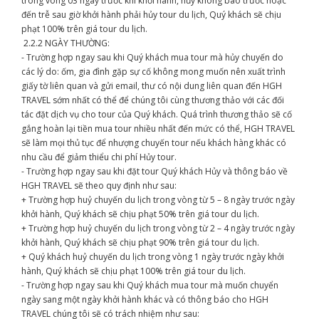
trong vòng 03 ngày trước khi khởi hành, hủy không báo trước hoặc
đến trễ sau giờ khởi hành phải hủy tour du lịch, Quý khách sẽ chịu
phạt 100% trên giá tour du lịch.
2.2.2 NGÀY THƯỜNG:
- Trường hợp ngay sau khi Quý khách mua tour mà hủy chuyến do
các lý do: ốm, gia đình gặp sự cố không mong muốn nên xuất trình
giấy tờ liên quan và gửi email, thư có nội dung liên quan đến HGH
TRAVEL sớm nhất có thể để chúng tôi cùng thương thảo với các đối
tác đặt dịch vụ cho tour của Quý khách. Quá trình thương thảo sẽ cố
gắng hoàn lại tiền mua tour nhiều nhất đến mức có thể, HGH TRAVEL
sẽ làm mọi thủ tục để nhượng chuyến tour nếu khách hàng khác có
nhu cầu để giảm thiểu chi phí Hủy tour.
- Trường hợp ngay sau khi đặt tour Quý khách Hủy và thông báo về
HGH TRAVEL sẽ theo quy định như sau:
+ Trường hợp huỷ chuyến du lịch trong vòng từ 5 – 8 ngày trước ngày
khởi hành, Quý khách sẽ chịu phạt 50% trên giá tour du lịch.
+ Trường hợp huỷ chuyến du lịch trong vòng từ 2 – 4 ngày trước ngày
khởi hành, Quý khách sẽ chịu phạt 90% trên giá tour du lịch.
+ Quý khách huỷ chuyến du lịch trong vòng 1 ngày trước ngày khởi
hành, Quý khách sẽ chịu phạt 100% trên giá tour du lịch.
- Trường hợp ngay sau khi Quý khách mua tour mà muốn chuyển
ngày sang một ngày khởi hành khác và có thông báo cho HGH
TRAVEL chúng tôi sẽ có trách nhiệm như sau: