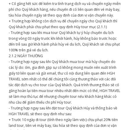
+ Cố gắng hết sức để kiểm tra tình trạng dịch vụ và chuyển ngày miễn
phí cho Quý khách hàng, nếu chuyến đi có liên quan đến vé máy bay,
tàu hỏa chuyển ngày sẽ theo quy định của đơn vị vận chuyển này.
+ Trường hợp không còn dịch vụ để chuyển ngày cho Quý khách thì
Quý khách phải chịu phạt theo quy định Hủy tour mục (2.1.1)
- Trường hợp sau khi mua tour Quý khách tự ý hủy chuyến du lịch
trong vòng 03 ngày trước khi khởi hành, hủy không báo trước hoặc
đến trễ sau giờ khởi hành phải hủy vé du lịch, Quý khách sẽ chịu phạt
100% trên giá vé du lịch.
2.1.2 NGÀY THƯỜNG
- Trường hợp ngay sau khi Quý khách mua tour mà hủy chuyến do
các lý do: ốm, gia đình gặp sự cố không mong muốn nên xuất trình
giấy tờ liên quan và gửi email, thư có nội dung liên quan đến HGH
TRAVEL sớm nhất có thể để chúng tôi cùng thương thảo với các đối
tác đặt dịch vụ cho tour của Quý khách. Quá trình thương thảo sẽ cố
gắng hoàn lại tiền mua tour nhiều nhất đến mức có thể, HGH TRAVEL
sẽ làm mọi thủ tục để nhượng chuyến tour nếu khách hàng khác có
nhu cầu để giảm thiểu chi phí Hủy tour.
- Trường hợp ngay sau khi đặt tour Quý khách Hủy và thông báo về
HGH TRAVEL sẽ theo quy định như sau:
+ Trước 10 ngày đi tour (tính theo ngày làm việc) chịu phạt 20% tiền
land tour, tiền vé máy bay, tàu hỏa sẽ theo quy định của đơn vị vận