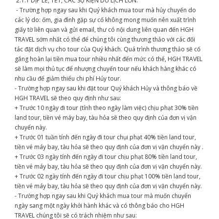
2.1.1 DỊP LỄ, TẾT, CÁC SỰ KIỆN DU LỊCH LỚN:
- Trường hợp ngay sau khi Quý khách mua tour mà hủy chuyến do
các lý do: ốm, gia đình gặp sự cố không mong muốn nên xuất trình
giấy tờ liên quan và gửi email, thư có nội dung liên quan đến HGH
TRAVEL sớm nhất có thể để chúng tôi cùng thương thảo với các đối
tác đặt dịch vụ cho tour của Quý khách. Quá trình thương thảo sẽ cố
gắng hoàn lại tiền mua tour nhiều nhất đến mức có thể, HGH TRAVEL
sẽ làm mọi thủ tục để nhượng chuyến tour nếu khách hàng khác có
nhu cầu để giảm thiểu chi phí Hủy tour.
- Trường hợp ngay sau khi đặt tour Quý khách Hủy và thông báo về
HGH TRAVEL sẽ theo quy định như sau:
+ Trước 10 ngày đi tour (tính theo ngày làm việc) chịu phạt 30% tiền
land tour, tiền vé máy bay, tàu hỏa sẽ theo quy định của đơn vị vận
chuyển này.
+ Trước 01 tuần tính đến ngày đi tour chụi phạt 40% tiền land tour,
tiền vé máy bay, tàu hỏa sẽ theo quy định của đơn vị vận chuyển này .
+ Trước 03 ngày tính đến ngày đi tour chịu phạt 80% tiền land tour,
tiền vé máy bay, tàu hỏa sẽ theo quy định của đơn vị vận chuyển này.
+ Trước 02 ngày tính đến ngày đi tour chịu phạt 100% tiền land tour,
tiền vé máy bay, tàu hỏa sẽ theo quy định của đơn vị vận chuyển này.
- Trường hợp ngay sau khi Quý khách mua tour mà muốn chuyển
ngày sang một ngày khởi hành khác và có thông báo cho HGH
TRAVEL chúng tôi sẽ có trách nhiệm như sau: